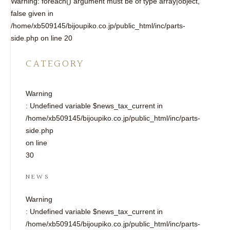
Warning
: foreach() argument must be of type array|object,
false given in
/home/xb509145/bijoupiko.co.jp/public_html/inc/parts-
side.php
on line
20
CATEGORY
Warning
: Undefined variable $news_tax_current in
/home/xb509145/bijoupiko.co.jp/public_html/inc/parts-
side.php
on line
30
NEWS
Warning
: Undefined variable $news_tax_current in
/home/xb509145/bijoupiko.co.jp/public_html/inc/parts-