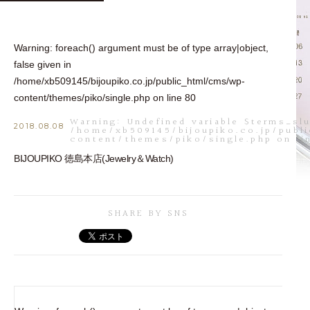
Warning
: foreach() argument must be of type array|object,
false given in
/home/xb509145/bijoupiko.co.jp/public_html/cms/wp-
content/themes/piko/single.php
on line
80
Warning
: Undefined variable $terms_slu
2018.08.08
/home/xb509145/bijoupiko.co.jp/publ
content/themes/piko/single.php
on li
BIJOUPIKO 徳島本店(Jewelry＆Watch)
SHARE BY SNS