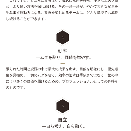
「これで十分」と立ち止まらない。現状に疑問を持ち、小さな工夫を重
ね、より良い方法を探し続ける。その一歩一歩が、やがて大きな変革を
生み出す原動力になる。改善を楽しめるチームは、どんな環境でも成長
し続けることができます。
4
効率
―ムダを削り、価値を増やす。
限られた時間と資源の中で最大の成果を出す。目的を明確にし、優先順
位を見極め、一切のムダを省く。効率の追求は手抜きではなく、世の中
により多くの価値を届けるための、プロフェッショナルとしての矜持そ
のものです。
5
自立
―自ら考え、自ら動く。