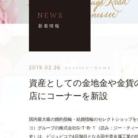
NEWS
新着情報
service-news
2019.02.26
資産としての金地金や金貨
店にコーナーを新設
国内最大級の婚約指輪・結婚指輪のセレクトショップを全国
コ）グループの株式会社G･T･B･Ｔ（読み：ジー・テ
史）は、ビジュピコで4店舗目となる田中貴金属工業の特