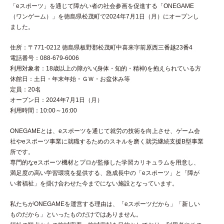
「eスポーツ」を通じて障がい者の社会参画を促進する「ONEGAME
（ワンゲーム）」を徳島県松茂町で2024年7月1日（月）にオープンし
ました。
住所：〒771-0212 徳島県板野郡松茂町中喜来字前原西三番越23番4
電話番号：088-679-6006
利用対象者：18歳以上の障がい(身体・知的・精神)を抱えられている方
休館日：土日・年末年始・ＧＷ・お盆休み等
定員：20名
オープン日：2024年7月1日（月）
利用時間：10:00～16:00
ONEGAMEとは、eスポーツを通じて就労の技術を向上させ、ゲーム会
社やeスポーツ事業に就職するためのスキルを磨く就労継続支援B型事業
所です。
専門的なeスポーツ機材とプロが監修した学習カリキュラムを用意し、
満足度の高い学習環境を提供する、急成長中の「eスポーツ」と「障が
い者福祉」を掛け合わせた今までにない施設となっています。
私たちがONEGAMEを運営する理由は、「eスポーツだから」「新しい
ものだから」といったものだけではありません。