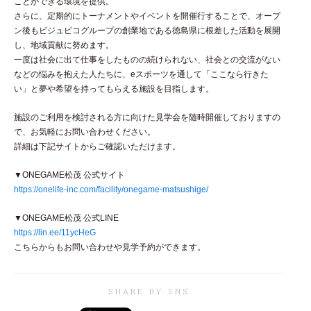
ことができる環境を提供。
さらに、定期的にトーナメントやイベントを開催行することで、オープ
ン後もビジュピコグループの創業地である徳島県に根差した活動を展開
し、地域貢献に努めます。
一度は社会に出て仕事をしたものの続けられない、社会との交流がない
などの悩みを抱えた人たちに、eスポーツを通して「ここなら行きた
い」と夢や希望を持ってもらえる施設を目指します。
施設のご利用を検討される方に向けた見学会を随時開催しておりますの
で、お気軽にお問い合わせください。
詳細は下記サイトからご確認いただけます。
▼ONEGAME松茂 公式サイト
https://onelife-inc.com/facility/onegame-matsushige/
▼ONEGAME松茂 公式LINE
https://lin.ee/11ycHeG
こちらからもお問い合わせや見学予約ができます。
SHARE BY SNS