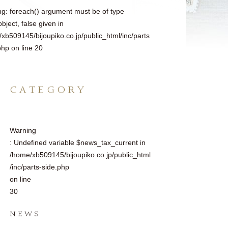
ng
: foreach() argument must be of type
object, false given in
xb509145/bijoupiko.co.jp/public_html/inc/parts
php
on line
20
CATEGORY
Warning
: Undefined variable $news_tax_current in
/home/xb509145/bijoupiko.co.jp/public_html
/inc/parts-side.php
on line
30
NEWS