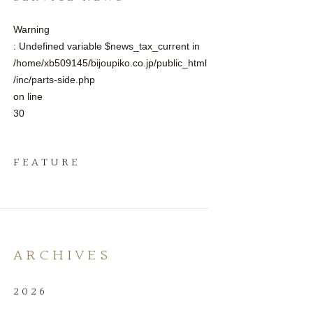
Warning
: Undefined variable $news_tax_current in
/home/xb509145/bijoupiko.co.jp/public_html
/inc/parts-side.php
on line
30
FEATURE
ARCHIVES
2026