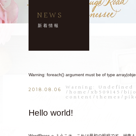
NEWS
新着情報
Warning
: foreach() argument must be of type array|objec
Warning
: Undefined 
2018.08.06
/home/xb509145/bij
content/themes/pik
Hello world!
WordPress へようこそ。これは最初の投稿です。編