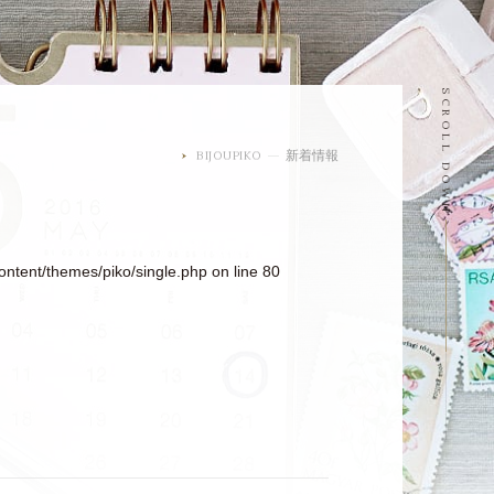
SCROLL DOWN
BIJOUPIKO
新着情報
ontent/themes/piko/single.php
on line
80