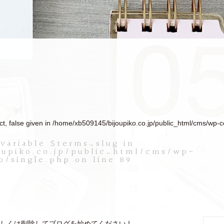
t, false given in
/home/xb509145/bijoupiko.co.jp/public_html/cms/wp-c
variable $terms_slug in
oupiko.co.jp/public_html/cms/wp-
o/single.php
on line
89
集もしくは削除してブログを始めてください !