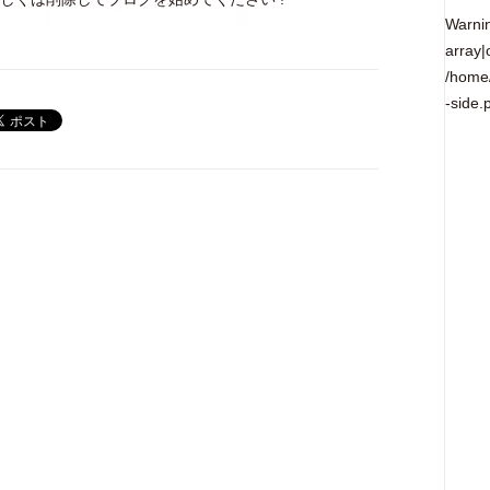
Warni
array|
/home/
-side.