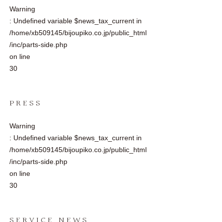
Warning
: Undefined variable $news_tax_current in
/home/xb509145/bijoupiko.co.jp/public_html
/inc/parts-side.php
on line
30
PRESS
Warning
: Undefined variable $news_tax_current in
/home/xb509145/bijoupiko.co.jp/public_html
/inc/parts-side.php
on line
30
SERVICE NEWS